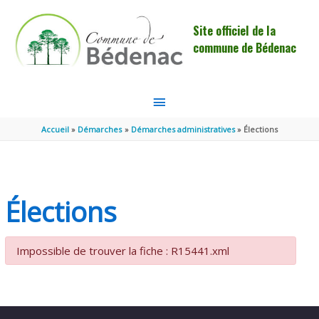
Aller au contenu
Aller au pied de page
Site officiel de la
commune de Bédenac
MENU
PRINCIPAL
Accueil
Démarches
Démarches administratives
Élections
Élections
Impossible de trouver la fiche : R15441.xml