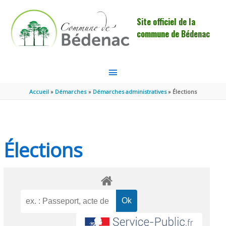
Aller au contenu
Aller au pied de page
Site officiel de la
commune de Bédenac
MENU
PRINCIPAL
Accueil
Démarches
Démarches administratives
Élections
Élections