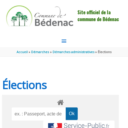
Aller au contenu
Aller au pied de page
Site officiel de la
commune de Bédenac
MENU
PRINCIPAL
Accueil
Démarches
Démarches administratives
Élections
Élections