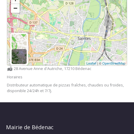
−
Leaflet
| ©
OpenStreetMap
Localisation :
28 Avenue Anne d'Autriche, 17210 Bédenac
Horaires
Distributeur automatique de pizzas fraîches, chaudes ou froides,
disponible 24/24h et 7/7j.
Mairie de Bédenac