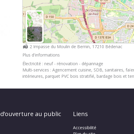
Localisation :
2 Impasse du Moulin de Bernin, 17210 Bédenac
Plus d'informations
Électricité : neuf - rénovation - dépannage
Multi-services : Agencement cuisine, SDB, sanitaires, faï
intérieures, parquet PVC bois stratifié, bardage bois et ter
 d’ouverture au public
Liens
Accessibilité
Plan du site