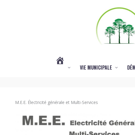
Aller au contenu
Aller au pied de page
VIE MUNICIPALE
DÉ
#3578
(PAS
M.E.E. Électricité générale et Multi-Services
DE
TITRE)