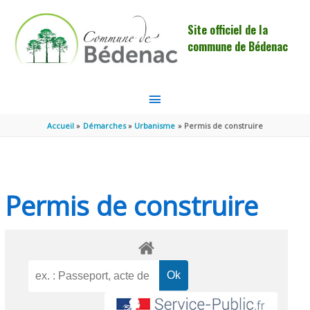
Aller au contenu
Aller au pied de page
Site officiel de la
commune de Bédenac
MENU
PRINCIPAL
Accueil
Démarches
Urbanisme
Permis de construire
Permis de construire