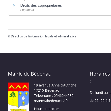
Droits des copropriétaires
Logement
©
Direction de l'information légale et administrative
Mairie de Bédenac
Horaires
:
19 avenue Anne d’Autriche
17210 Bédenac
Du lundi au 
Téléphone : 0546044539
de 09h00 à 
mairie@bedenac17.fr
Nous contacter