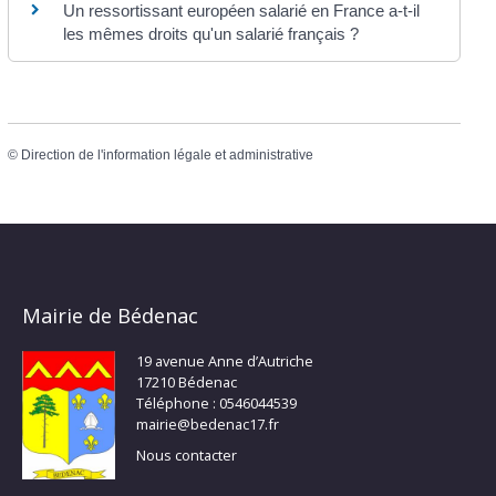
Un ressortissant européen salarié en France a-t-il
les mêmes droits qu'un salarié français ?
©
Direction de l'information légale et administrative
Mairie de Bédenac
19 avenue Anne d’Autriche
17210 Bédenac
Téléphone : 0546044539
mairie@bedenac17.fr
Nous contacter