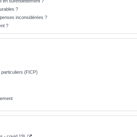
nt en surendettement ?
durables ?
penses inconsidérées ?
ent ?
particuliers (FICP)
ttement
us - covid 19)