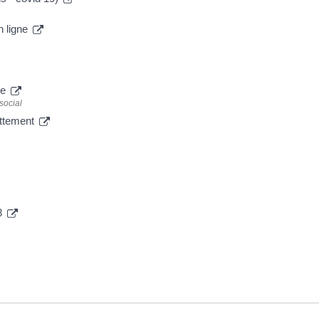
n ligne
le
social
dettement
8