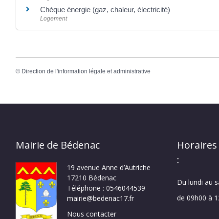
Chèque énergie (gaz, chaleur, électricité)
Logement
©
Direction de l'information légale et administrative
Mairie de Bédenac
Horaires
:
19 avenue Anne d’Autriche
17210 Bédenac
Du lundi au 
Téléphone : 0546044539
de 09h00 à 
mairie@bedenac17.fr
Nous contacter