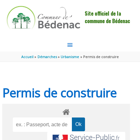
Aller au contenu
Aller au pied de page
Site officiel de la
commune de Bédenac
MENU
PRINCIPAL
Accueil
Démarches
Urbanisme
Permis de construire
Permis de construire