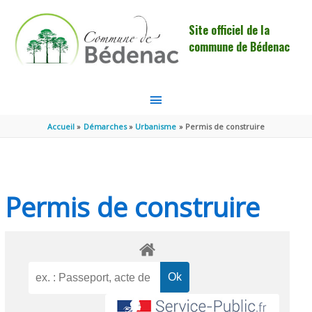
Aller au contenu
Aller au pied de page
Site officiel de la
commune de Bédenac
MENU
PRINCIPAL
Accueil
Démarches
Urbanisme
Permis de construire
Permis de construire