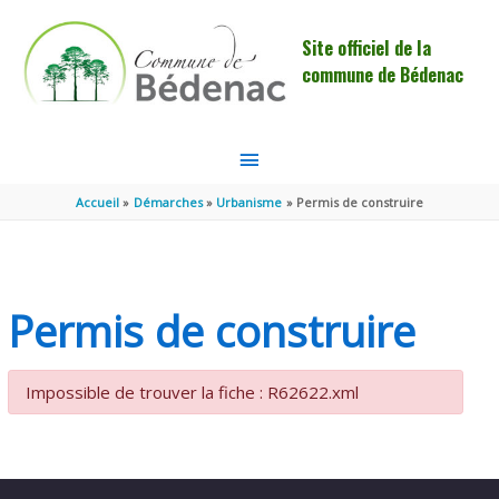
Aller au contenu
Aller au pied de page
Site officiel de la
commune de Bédenac
MENU
PRINCIPAL
Accueil
Démarches
Urbanisme
Permis de construire
Permis de construire
Impossible de trouver la fiche : R62622.xml