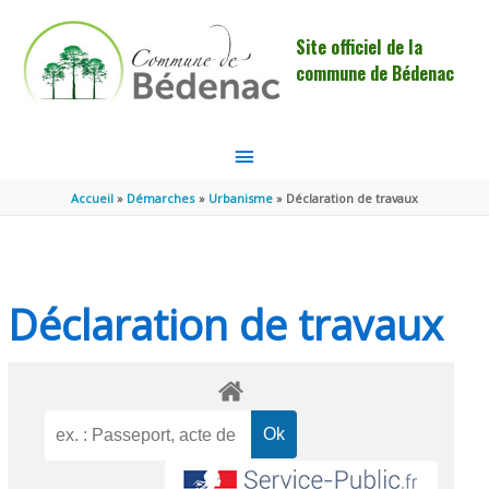
Aller au contenu
Aller au pied de page
Site officiel de la
commune de Bédenac
MENU
PRINCIPAL
Accueil
Démarches
Urbanisme
Déclaration de travaux
Déclaration de travaux