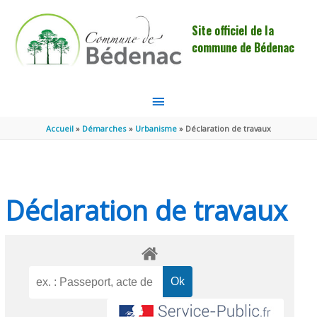
Aller au contenu
Aller au pied de page
Site officiel de la
commune de Bédenac
MENU
PRINCIPAL
Accueil
Démarches
Urbanisme
Déclaration de travaux
Déclaration de travaux