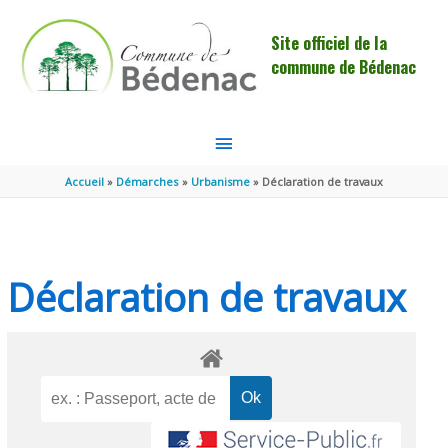
Aller au contenu
Aller au pied de page
Site officiel de la
commune de Bédenac
MENU
PRINCIPAL
Accueil
Démarches
Urbanisme
Déclaration de travaux
Déclaration de travaux