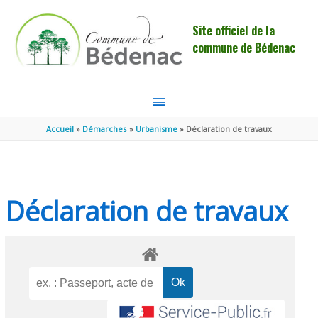
Aller au contenu
Aller au pied de page
Site officiel de la
commune de Bédenac
MENU
PRINCIPAL
Accueil
Démarches
Urbanisme
Déclaration de travaux
Déclaration de travaux