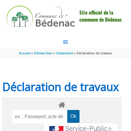
Aller au contenu
Aller au pied de page
Site officiel de la
commune de Bédenac
MENU
PRINCIPAL
Accueil
Démarches
Urbanisme
Déclaration de travaux
Déclaration de travaux