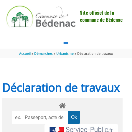
Aller au contenu
Aller au pied de page
Site officiel de la
commune de Bédenac
MENU
PRINCIPAL
Accueil
Démarches
Urbanisme
Déclaration de travaux
Déclaration de travaux