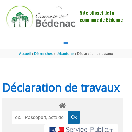
Aller au contenu
Aller au pied de page
Site officiel de la
commune de Bédenac
MENU
PRINCIPAL
Accueil
Démarches
Urbanisme
Déclaration de travaux
Déclaration de travaux