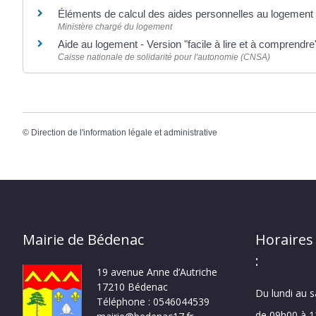
Éléments de calcul des aides personnelles au logement
Ministère chargé du logement
Aide au logement - Version "facile à lire et à comprendr
Caisse nationale de solidarité pour l'autonomie (CNSA)
©
Direction de l'information légale et administrative
Mairie de Bédenac
Horaires
:
19 avenue Anne d’Autriche
17210 Bédenac
Du lundi au 
Téléphone : 0546044539
de 09h00 à 