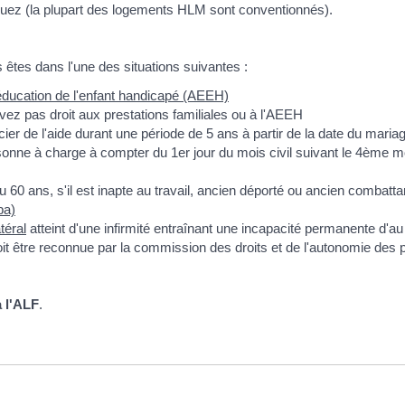
uez (la plupart des logements HLM sont conventionnés).
 êtes dans l'une des situations suivantes :
d'éducation de l'enfant handicapé (AEEH)
ez pas droit aux prestations familiales ou à l'AEEH
er de l'aide durant une période de 5 ans à partir de la date du maria
sonne à charge à compter du 1
er
jour du mois civil suivant le 4
ème
mo
 60 ans, s'il est inapte au travail, ancien déporté ou ancien combat
pa)
téral
atteint d'une infirmité entraînant une incapacité permanente d'
é doit être reconnue par la commission des droits et de l'autonomie 
à l'ALF
.