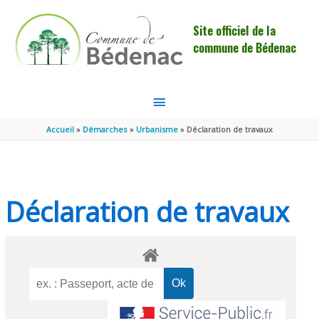
Aller au contenu
Aller au pied de page
Site officiel de la
commune de Bédenac
MENU
PRINCIPAL
Accueil
Démarches
Urbanisme
Déclaration de travaux
Déclaration de travaux