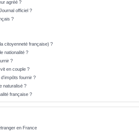
eur agréé ?
ournal officiel ?
nçais ?
la citoyenneté française) ?
de nationalité ?
urnir ?
 vit en couple ?
 d'impôts fournir ?
e naturalisé ?
alité française ?
 étranger en France