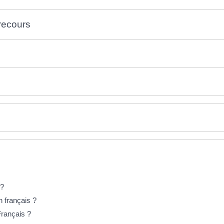
 recours
 ?
n français ?
rançais ?