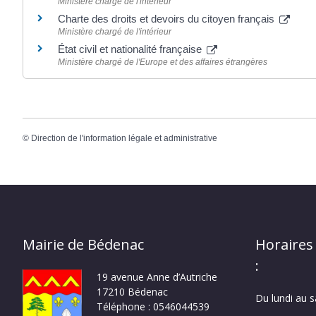
Ministère chargé de l'intérieur
Charte des droits et devoirs du citoyen français
Ministère chargé de l'intérieur
État civil et nationalité française
Ministère chargé de l'Europe et des affaires étrangères
©
Direction de l'information légale et administrative
Mairie de Bédenac
Horaires
:
19 avenue Anne d’Autriche
17210 Bédenac
Du lundi au 
Téléphone : 0546044539