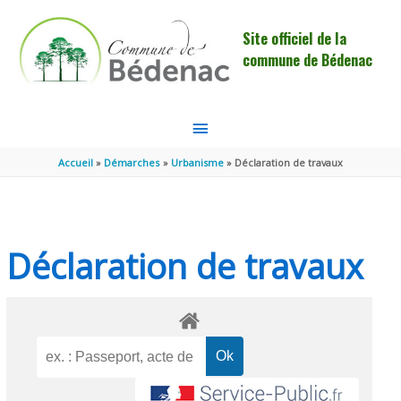
Aller au contenu
Aller au pied de page
Site officiel de la
commune de Bédenac
MENU
PRINCIPAL
Accueil
Démarches
Urbanisme
Déclaration de travaux
Déclaration de travaux