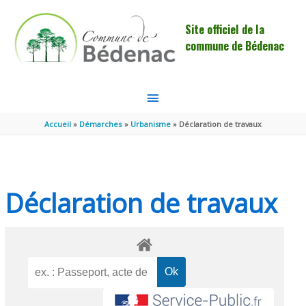
Aller au contenu
Aller au pied de page
Site officiel de la
commune de Bédenac
MENU
PRINCIPAL
Accueil
Démarches
Urbanisme
Déclaration de travaux
Déclaration de travaux