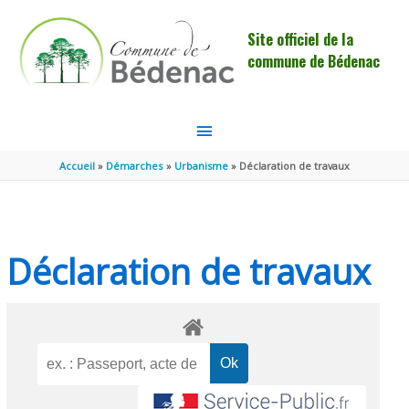
Aller au contenu
Aller au pied de page
Site officiel de la
commune de Bédenac
MENU
PRINCIPAL
Accueil
Démarches
Urbanisme
Déclaration de travaux
Déclaration de travaux