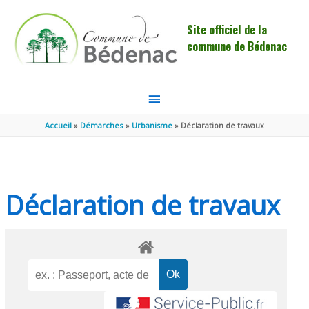
Aller au contenu
Aller au pied de page
Site officiel de la
commune de Bédenac
MENU
PRINCIPAL
Accueil
Démarches
Urbanisme
Déclaration de travaux
Déclaration de travaux