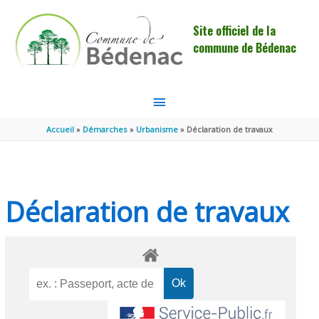
Aller au contenu
Aller au pied de page
Site officiel de la
commune de Bédenac
MENU
PRINCIPAL
Accueil
Démarches
Urbanisme
Déclaration de travaux
Déclaration de travaux