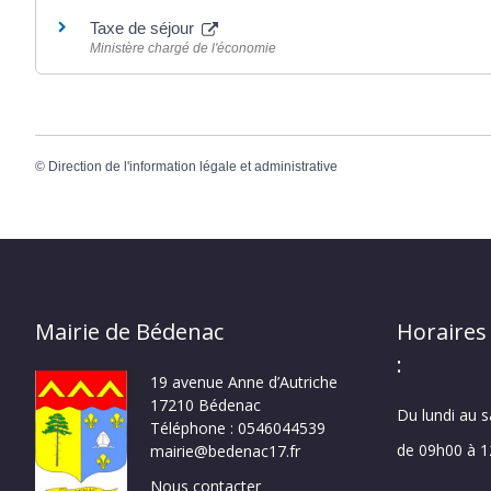
Taxe de séjour
Ministère chargé de l'économie
©
Direction de l'information légale et administrative
Mairie de Bédenac
Horaires
:
19 avenue Anne d’Autriche
17210 Bédenac
Du lundi au 
Téléphone : 0546044539
de 09h00 à 
mairie@bedenac17.fr
Nous contacter