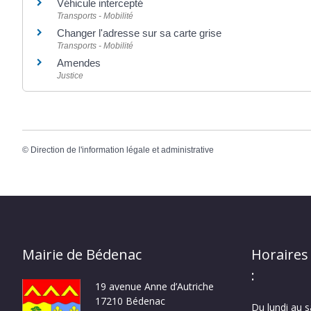
Véhicule intercepté
Transports - Mobilité
Changer l'adresse sur sa carte grise
Transports - Mobilité
Amendes
Justice
©
Direction de l'information légale et administrative
Mairie de Bédenac
Horaires
:
19 avenue Anne d’Autriche
17210 Bédenac
Du lundi au 