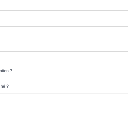
ation ?
shé ?