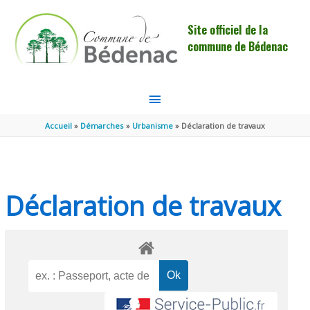
Aller au contenu
Aller au pied de page
Site officiel de la
commune de Bédenac
MENU
PRINCIPAL
Accueil
Démarches
Urbanisme
Déclaration de travaux
Déclaration de travaux