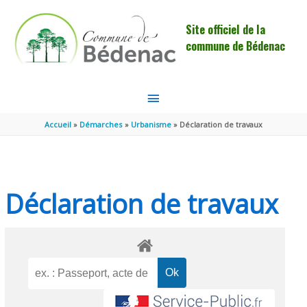
Aller au contenu
Aller au pied de page
Site officiel de la
commune de Bédenac
MENU
PRINCIPAL
Accueil
Démarches
Urbanisme
Déclaration de travaux
Déclaration de travaux