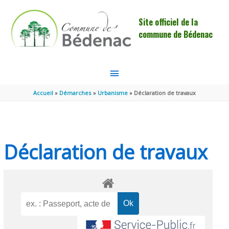
Aller au contenu
Aller au pied de page
Site officiel de la
commune de Bédenac
MENU
PRINCIPAL
Accueil
Démarches
Urbanisme
Déclaration de travaux
Déclaration de travaux