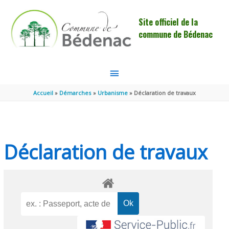
Aller au contenu
Aller au pied de page
Site officiel de la
commune de Bédenac
MENU
PRINCIPAL
Accueil
Démarches
Urbanisme
Déclaration de travaux
Déclaration de travaux