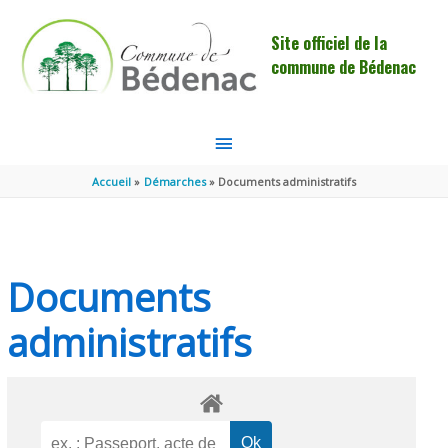
Aller au contenu
Aller au pied de page
Site officiel de la
commune de Bédenac
MENU
PRINCIPAL
Accueil
Démarches
Documents administratifs
Documents
administratifs