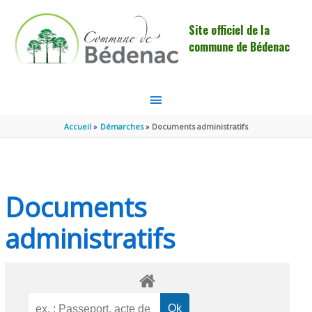
Aller au contenu
Aller au pied de page
Site officiel de la
commune de Bédenac
MENU
PRINCIPAL
Accueil
Démarches
Documents administratifs
Documents
administratifs