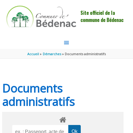
Aller au contenu
Aller au pied de page
Site officiel de la
commune de Bédenac
MENU
PRINCIPAL
Accueil
Démarches
Documents administratifs
Documents
administratifs