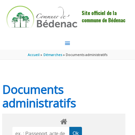
Aller au contenu
Aller au pied de page
Site officiel de la
commune de Bédenac
MENU
PRINCIPAL
Accueil
Démarches
Documents administratifs
Documents
administratifs