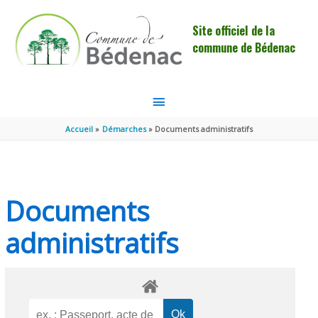
Aller au contenu
Aller au pied de page
Site officiel de la
commune de Bédenac
MENU
PRINCIPAL
Accueil
Démarches
Documents administratifs
Documents
administratifs