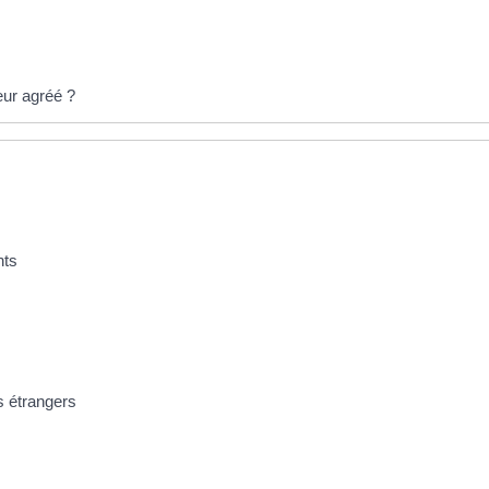
eur agréé ?
nts
s étrangers