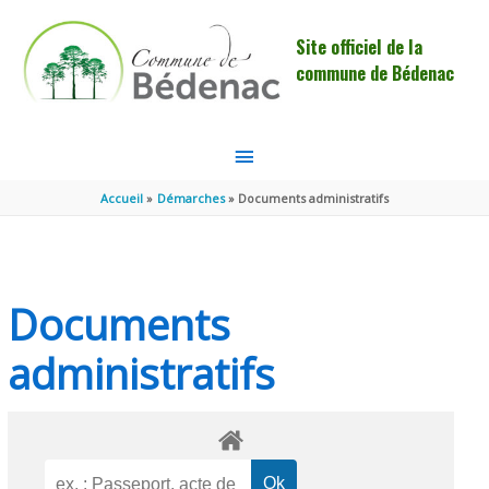
Aller au contenu
Aller au pied de page
Site officiel de la
commune de Bédenac
MENU
PRINCIPAL
Accueil
Démarches
Documents administratifs
Documents
administratifs