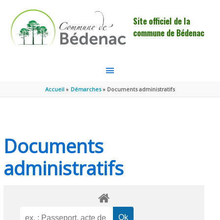
Aller au contenu
Aller au pied de page
Site officiel de la
commune de Bédenac
MENU
PRINCIPAL
Accueil
Démarches
Documents administratifs
Documents
administratifs