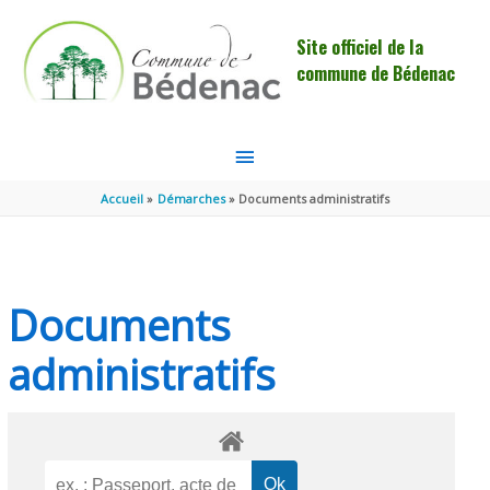
Aller au contenu
Aller au pied de page
Site officiel de la
commune de Bédenac
MENU
PRINCIPAL
Accueil
Démarches
Documents administratifs
Documents
administratifs