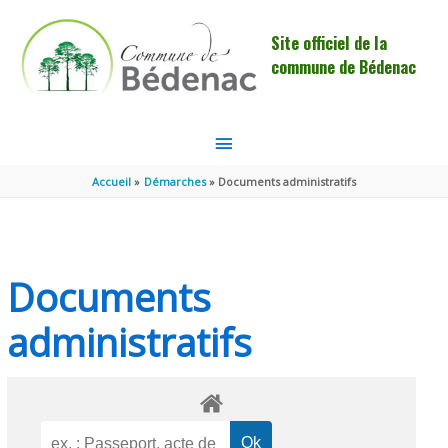
Aller au contenu
Aller au pied de page
Site officiel de la
commune de Bédenac
MENU
PRINCIPAL
Accueil
Démarches
Documents administratifs
Documents
administratifs