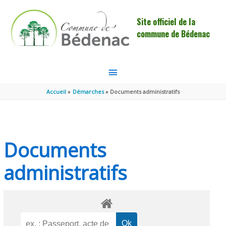
Aller au contenu
Aller au pied de page
Site officiel de la
commune de Bédenac
MENU
PRINCIPAL
Accueil
Démarches
Documents administratifs
Documents
administratifs