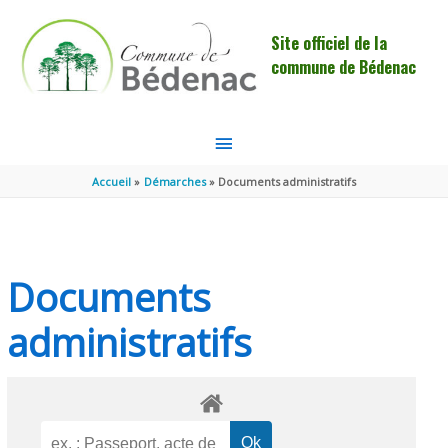
Aller au contenu
Aller au pied de page
Site officiel de la
commune de Bédenac
MENU
PRINCIPAL
Accueil
Démarches
Documents administratifs
Documents
administratifs