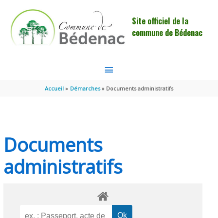
Aller au contenu
Aller au pied de page
Site officiel de la
commune de Bédenac
MENU
PRINCIPAL
Accueil
Démarches
Documents administratifs
Documents
administratifs