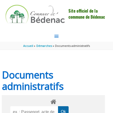
Aller au contenu
Aller au pied de page
Site officiel de la
commune de Bédenac
MENU
PRINCIPAL
Accueil
Démarches
Documents administratifs
Documents
administratifs