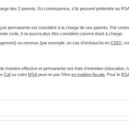
a charge des 2 parents. En conséquence, s'ils peuvent prétendre au RS
 façon permanente est considéré à la charge de ses parents. Par contre
née civile, il ne pourra plus être considéré comme étant à charge.
 logement) ou revenus (par exemple, en cas d'embauche en
CDD
), v
 manière effective et permanente ses frais d'entretien (éducation, hab
re
Caf
ou votre
MSA
peut ne pas l'être
en matière fiscale
. Pour le
RS