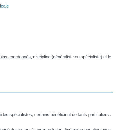
icale
oins coordonnés
, discipline (généraliste ou spécialiste) et le
s spécialistes, certains bénéficient de tarifs particuliers :
onné de secteur 1 applique le tarif fixé par convention avec