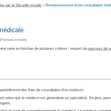
s par la Sécurité sociale
>
Remboursement d'une consultation méd
médicale
 (Première ministre)
t varie en fonction de plusieurs critères : respect du
parcours de s
artiellement des frais de consultation d'un médecin.
 selon que le médecin est généraliste ou spécialiste. De plus, parmi le
logues.
ction du type de
conventionnement du médecin
. Le médecin conventi